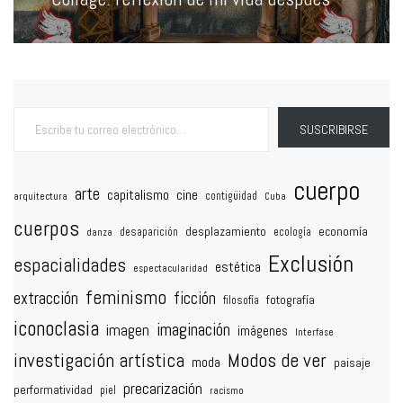
siguiente:
Escribe tu correo electrónico…
SUSCRIBIRSE
cuerpo
arte
capitalismo
cine
contigüidad
arquitectura
Cuba
cuerpos
desplazamiento
economía
desaparición
ecología
danza
Exclusión
espacialidades
estética
espectacularidad
feminismo
extracción
ficción
fotografía
filosofía
iconoclasia
imaginación
imagen
imágenes
Interfase
investigación artística
Modos de ver
moda
paisaje
precarización
performatividad
piel
racismo