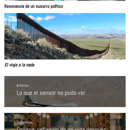
Resonancia de un susurro político
El viaje a la nada
Navegación
de
Anterior
entradas
Lo que el sensor no pudo ver
Entrada
anterior:
Siguiente
Collage: reflexión de mi vida después
Entrada