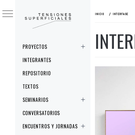
Ir
al
INICIO
INTERFASE
contenido
INTER
TENSIONES
ESTUDIOS CRÍTICOS DE LA IMAGEN Y
SUPERFICIALES
LA REPRESENTACIÓN
Menú
PROYECTOS
principal
INTEGRANTES
REPOSITORIO
TEXTOS
SEMINARIOS
CONVERSATORIOS
ENCUENTROS Y JORNADAS