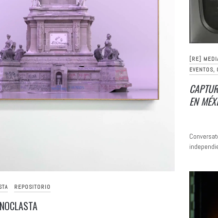
[RE] MEDI
EVENTOS,
CAPTUR
EN MÉXI
Conversato
independi
STA
REPOSITORIO
ONOCLASTA