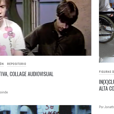
IÓN
REPOSITORIO
IVA, COLLAGE AUDIOVISUAL
FIGURAS D
IN(X)C
ALTA C
coinde
Por Jonat