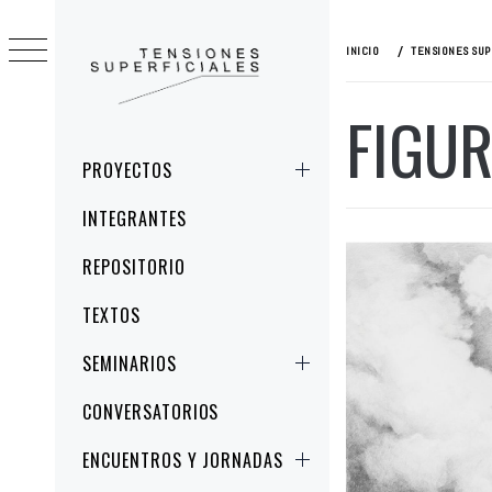
Ir
al
INICIO
TENSIONES SUP
contenido
FIGUR
TENSIONES
ESTUDIOS CRÍTICOS DE LA IMAGEN Y
SUPERFICIALES
LA REPRESENTACIÓN
Menú
PROYECTOS
principal
INTEGRANTES
REPOSITORIO
TEXTOS
SEMINARIOS
CONVERSATORIOS
ENCUENTROS Y JORNADAS