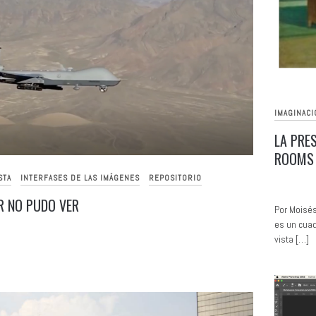
IMAGINACI
LA PRE
ROOMS 
STA
INTERFASES DE LAS IMÁGENES
REPOSITORIO
R NO PUDO VER
Por Moisé
es un cuad
vista […]