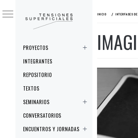
Ir
al
INICIO
INTERFASES DE
contenido
IMAG
TENSIONES
ESTUDIOS CRÍTICOS DE LA IMAGEN Y
SUPERFICIALES
LA REPRESENTACIÓN
Menú
PROYECTOS
principal
INTEGRANTES
REPOSITORIO
TEXTOS
SEMINARIOS
CONVERSATORIOS
ENCUENTROS Y JORNADAS