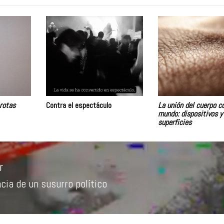
rotas
Contra el espectáculo
La unión del cuerpo c
mundo: dispositivos y
superficies
r
ia de un susurro político
a
r: