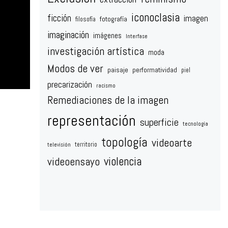
iconoclasia
ficción
imagen
fotografía
filosofía
imaginación
imágenes
Interfase
investigación artística
moda
Modos de ver
paisaje
performatividad
piel
precarización
racismo
Remediaciones de la imagen
representación
superficie
tecnología
topología
videoarte
territorio
televisión
violencia
videoensayo