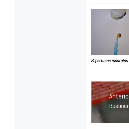
Superficies mentales 
Navegación
de
Anterio
entradas
Resonanc
Entrad
anterio