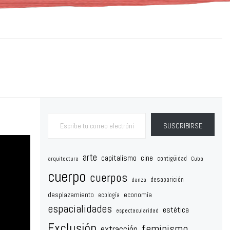
Escribe tu correo electrónico…
SUSCRIBIRSE
arte
capitalismo
cine
contigüidad
arquitectura
Cuba
cuerpo
cuerpos
desaparición
danza
desplazamiento
economía
ecología
espacialidades
estética
espectacularidad
Exclusión
feminismo
extracción