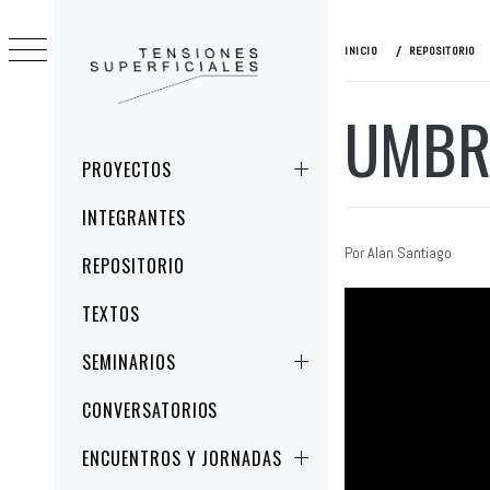
Ir
al
INICIO
REPOSITORIO
contenido
UMBR
TENSIONES
ESTUDIOS CRÍTICOS DE LA IMAGEN Y
SUPERFICIALES
LA REPRESENTACIÓN
Menú
PROYECTOS
principal
INTEGRANTES
Por Alan Santiago
REPOSITORIO
TEXTOS
SEMINARIOS
CONVERSATORIOS
ENCUENTROS Y JORNADAS