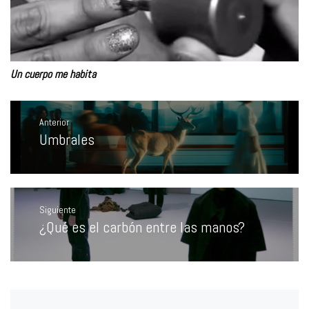
Un cuerpo me habita
Navegación
de
Anterior
entradas
Umbrales
Entrada
anterior:
Siguiente
¿Qué es el carbón entre las manos?
Entrada
siguiente: