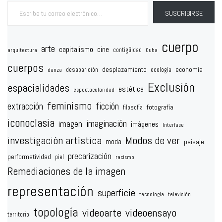
Escribe tu correo electrónico…
SUSCRIBIRSE
cuerpo
arte
capitalismo
cine
contigüidad
arquitectura
Cuba
cuerpos
desplazamiento
economía
desaparición
ecología
danza
Exclusión
espacialidades
estética
espectacularidad
feminismo
extracción
ficción
fotografía
filosofía
iconoclasia
imaginación
imagen
imágenes
Interfase
investigación artística
Modos de ver
moda
paisaje
precarización
performatividad
piel
racismo
Remediaciones de la imagen
representación
superficie
tecnología
televisión
topología
videoarte
videoensayo
territorio