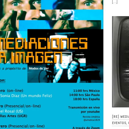
[…]
[RE] MEDI
EVENTOS,