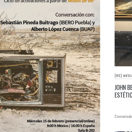
[RE] MEDI
JOHN B
ESTÉTI
Conversato