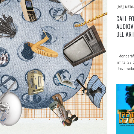
[RE] MEDI
CALL F
AUDIOV
DEL AR
∙ Monográf
límite: 29
Universid