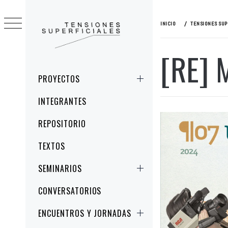
Ir
al
INICIO
TENSIONES SUP
contenido
[RE] 
TENSIONES
ESTUDIOS CRÍTICOS DE LA IMAGEN Y
SUPERFICIALES
LA REPRESENTACIÓN
Menú
PROYECTOS
principal
INTEGRANTES
REPOSITORIO
TEXTOS
SEMINARIOS
CONVERSATORIOS
ENCUENTROS Y JORNADAS