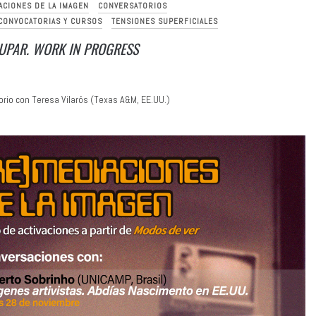
ACIONES DE LA IMAGEN
CONVERSATORIOS
 CONVOCATORIAS Y CURSOS
TENSIONES SUPERFICIALES
UPAR. WORK IN PROGRESS
rio con Teresa Vilarós (Texas A&M, EE.UU.)