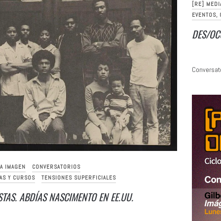
[RE] MEDI
EVENTOS,
DES/OC
Conversato
LA IMAGEN
CONVERSATORIOS
AS Y CURSOS
TENSIONES SUPERFICIALES
STAS. ABDÍAS NASCIMENTO EN EE.UU.