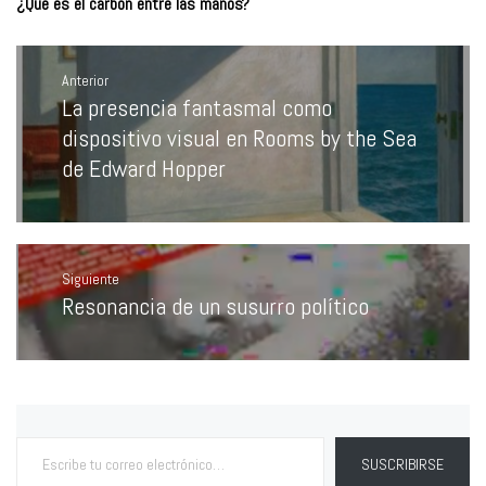
¿Qué es el carbón entre las manos?
Navegación
de
Anterior
entradas
La presencia fantasmal como
Entrada
anterior:
dispositivo visual en Rooms by the Sea
de Edward Hopper
Siguiente
Resonancia de un susurro político
Entrada
siguiente:
Escribe tu correo electrónico…
SUSCRIBIRSE