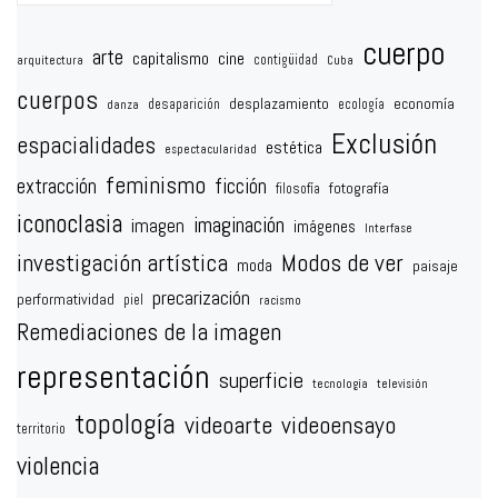
cuerpo
arte
capitalismo
cine
contigüidad
arquitectura
Cuba
cuerpos
desplazamiento
economía
desaparición
ecología
danza
Exclusión
espacialidades
estética
espectacularidad
feminismo
extracción
ficción
fotografía
filosofía
iconoclasia
imaginación
imagen
imágenes
Interfase
investigación artística
Modos de ver
moda
paisaje
precarización
performatividad
piel
racismo
Remediaciones de la imagen
representación
superficie
tecnología
televisión
topología
videoarte
videoensayo
territorio
violencia