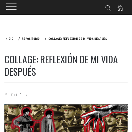
Ir
al
INICIO
REPOSITORIO
COLLAGE: REFLEXIÓN DE MI VIDA DESPUÉS
contenido
COLLAGE: REFLEXIÓN DE MI VIDA
DESPUÉS
Por Zuri López