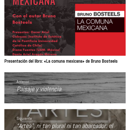
Presentación del libro: «La comuna mexicana» de Bruno Bosteels
Navegación
de
Anterior
entradas
Paisaje y violencia
Entrada
anterior:
Siguiente
“Artes”, ni tan plural ni tan abarcador: el
Entrada