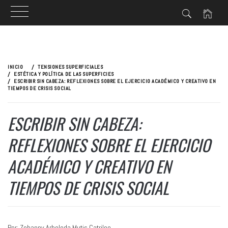
Ir
al
INICIO
TENSIONES SUPERFICIALES
contenido
ESTÉTICA Y POLÍTICA DE LAS SUPERFICIES
ESCRIBIR SIN CABEZA: REFLEXIONES SOBRE EL EJERCICIO ACADÉMICO Y CREATIVO EN
TIEMPOS DE CRISIS SOCIAL
ESCRIBIR SIN CABEZA:
REFLEXIONES SOBRE EL EJERCICIO
ACADÉMICO Y CREATIVO EN
TIEMPOS DE CRISIS SOCIAL
Por: Zohanny Arboleda Mutis Catrileo