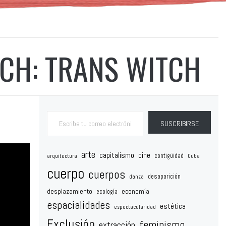
TCH: TRANS WITCH
Escribe tu correo electrónico…
SUSCRIBIRSE
arte
capitalismo
cine
contigüidad
arquitectura
Cuba
cuerpo
cuerpos
desaparición
danza
desplazamiento
economía
ecología
espacialidades
estética
espectacularidad
Exclusión
feminismo
extracción