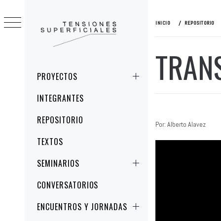
Ir
al
INICIO
REPOSITORIO
contenido
TRANS
TENSIONES
ESTUDIOS CRÍTICOS DE LA IMAGEN Y
SUPERFICIALES
LA REPRESENTACIÓN
Menú
PROYECTOS
principal
INTEGRANTES
REPOSITORIO
Por: Alberto Alavez
TEXTOS
SEMINARIOS
CONVERSATORIOS
ENCUENTROS Y JORNADAS