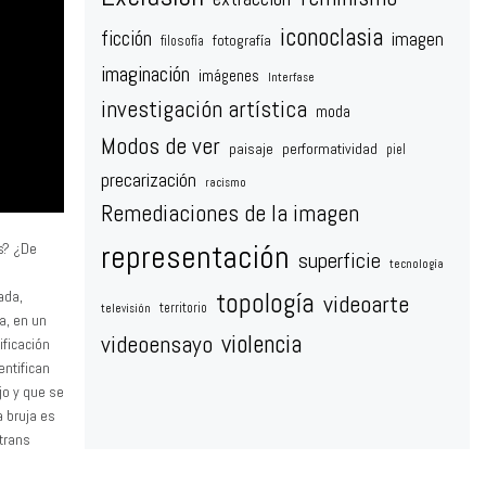
iconoclasia
ficción
imagen
fotografía
filosofía
imaginación
imágenes
Interfase
investigación artística
moda
Modos de ver
paisaje
performatividad
piel
precarización
racismo
Remediaciones de la imagen
representación
es? ¿De
superficie
tecnología
topología
ada,
videoarte
territorio
televisión
a, en un
violencia
videoensayo
ificación
entifican
jo y que se
a bruja es
 trans