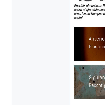
Escribir sin cabeza: R
sobre el ejercicio ac
creativo en tiempos d
social
Navegación
de
Anterio
entradas
Plastici
Entrad
anterio
Siguie
Reconfi
Entrad
siguien