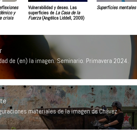
eflexiones
Vulnerabilidad y deseo. Las
Superficies mentales
adémico y
superficies de
La Casa de la
e crisis
Fuerza
(Angélica Liddell, 2009)
r
dad de (en) la imagen. Seminario. Primavera 2024.
a
r:
nte
guraciones materiales de la imagen de Chávez
a
te: