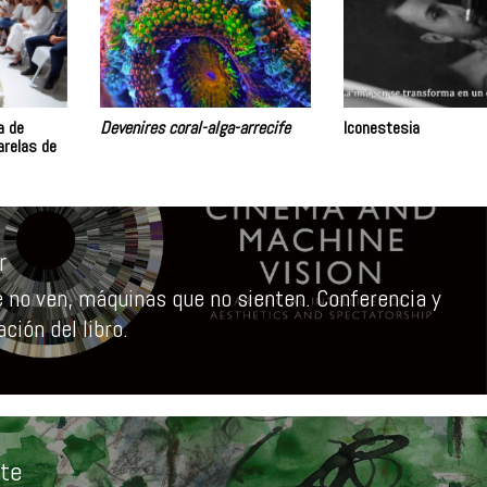
a de
Devenires coral-alga-arrecife
Iconestesia
arelas de
r
e no ven, máquinas que no sienten. Conferencia y
a
ción del libro.
r:
nte