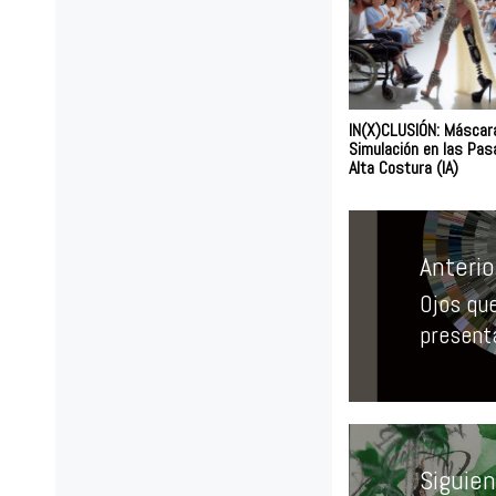
IN(X)CLUSIÓN: Máscar
Simulación en las Pas
Alta Costura (IA)
Navegación
de
Anterio
entradas
Ojos qu
Entrad
presenta
anterio
Siguie