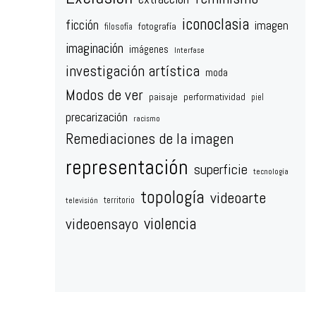
iconoclasia
ficción
imagen
fotografía
filosofía
imaginación
imágenes
Interfase
investigación artística
moda
Modos de ver
paisaje
performatividad
piel
precarización
racismo
Remediaciones de la imagen
representación
superficie
tecnología
topología
videoarte
territorio
televisión
violencia
videoensayo