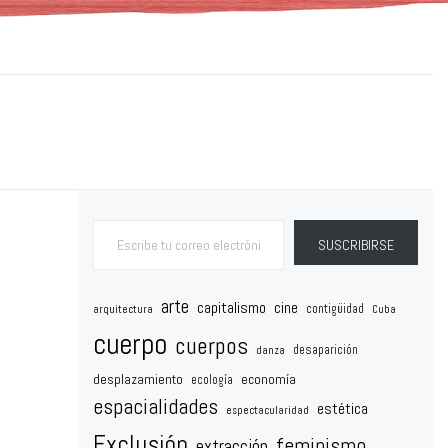
Escribe tu correo electrónico…
SUSCRIBIRSE
arte
capitalismo
cine
contigüidad
arquitectura
Cuba
cuerpo
cuerpos
desaparición
danza
desplazamiento
economía
ecología
espacialidades
estética
espectacularidad
Exclusión
feminismo
extracción