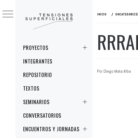
Ir
al
INICIO
UNCATEGORIZE
contenido
RRRA
TENSIONES
ESTUDIOS CRÍTICOS DE LA IMAGEN Y
SUPERFICIALES
LA REPRESENTACIÓN
Menú
PROYECTOS
principal
INTEGRANTES
Por Diego Mata Alba
REPOSITORIO
TEXTOS
SEMINARIOS
CONVERSATORIOS
ENCUENTROS Y JORNADAS