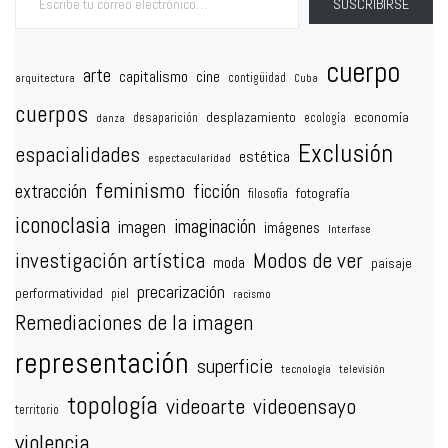
SUSCRIBIRSE
cuerpo
arte
capitalismo
cine
contigüidad
arquitectura
Cuba
cuerpos
desplazamiento
economía
desaparición
ecología
danza
Exclusión
espacialidades
estética
espectacularidad
feminismo
extracción
ficción
fotografía
filosofía
iconoclasia
imaginación
imagen
imágenes
Interfase
investigación artística
Modos de ver
moda
paisaje
precarización
performatividad
piel
racismo
Remediaciones de la imagen
representación
superficie
tecnología
televisión
topología
videoarte
videoensayo
territorio
violencia