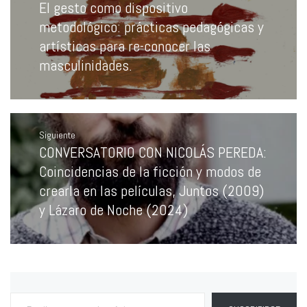
entradas
El gesto como dispositivo
Entrada
anterior:
metodológico: prácticas pedagógicas y
artísticas para re-conocer las
masculinidades.
Siguiente
CONVERSATORIO CON NICOLÁS PEREDA:
Entrada
siguiente:
Coincidencias de la ficción y modos de
crearla en las películas, Juntos (2009)
y Lázaro de Noche (2024)
Escribe tu correo electrónico…