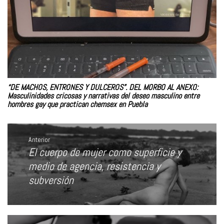
“DE MACHOS, ENTRONES Y DULCEROS”. DEL MORBO AL ANEXO:
Masculinidades cricosas y narrativas del deseo masculino entre
hombres gay que practican chemsex en Puebla
Navegación
de
Anterior
entradas
El cuerpo de mujer como superficie y
Entrada
anterior:
medio de agencia, resistencia y
subversión