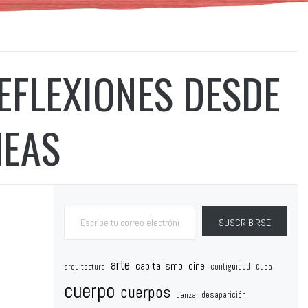
REFLEXIONES DESDE
NEAS
Escribe tu correo electrónico…
SUSCRIBIRSE
arte
capitalismo
cine
contigüidad
arquitectura
Cuba
cuerpo
cuerpos
desaparición
danza