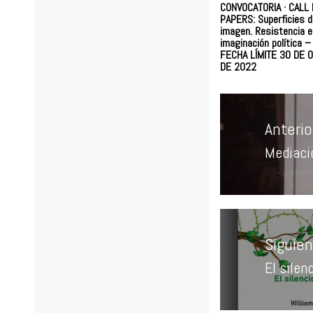
CONVOCATORIA · CALL
PAPERS: Superficies d
imagen. Resistencia e
imaginación política 
FECHA LÍMITE 30 DE 
DE 2022
Navegación
de
Anterio
entradas
Mediacio
Entrad
anterio
Siguie
El silen
Entrad
siguien