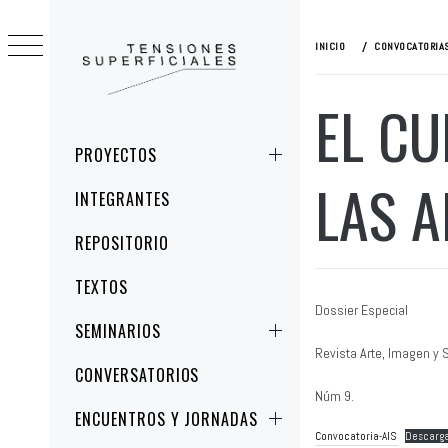
Ir
al
INICIO
CONVOCATORIAS
contenido
EL CU
TENSIONES
ESTUDIOS CRÍTICOS DE LA IMAGEN Y
SUPERFICIALES
LA REPRESENTACIÓN
Menú
PROYECTOS
principal
LAS 
INTEGRANTES
REPOSITORIO
TEXTOS
Dossier Especial
SEMINARIOS
Revista Arte, Imagen y 
CONVERSATORIOS
Núm 9.
ENCUENTROS Y JORNADAS
Convocatoria-AIS
Descarg