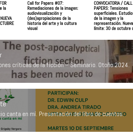
 FOR
Call for Papers #07:
CONVOCATORIA / CALL
e la
Remediaciones de la imagen:
PAPERS: Tensiones
audiovisualización y
superficiales. Estudio
– NUEVA
(des)apropiaciones de la
de la imagen y la
OCTUBRE
historia del arte y la cultura
representación. Nueva
visual
límite: 30 de octubre
r
nes críticas de la ficción – Seminario. Otoño 2024.
a
r:
nte
cio canta en mí. Presentación del libro de cuentos.
a
te: