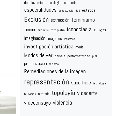
desplazamiento
economía
ecología
espacialidades
estética
espectacularidad
Exclusión
feminismo
extracción
iconoclasia
ficción
imagen
fotografía
filosofía
imaginación
imágenes
Interfase
investigación artística
moda
Modos de ver
paisaje
performatividad
piel
precarización
racismo
Remediaciones de la imagen
representación
superficie
tecnología
topología
videoarte
territorio
televisión
violencia
videoensayo