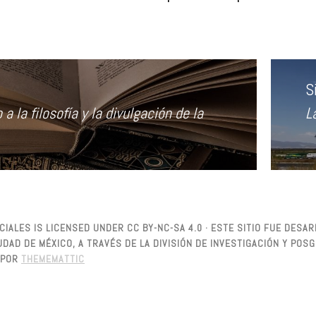
S
 a la filosofía y la divulgación de la
L
E
s
IALES IS LICENSED UNDER CC BY-NC-SA 4.0 · ESTE SITIO FUE DES
DAD DE MÉXICO, A TRAVÉS DE LA DIVISIÓN DE INVESTIGACIÓN Y PO
POR
THEMEMATTIC