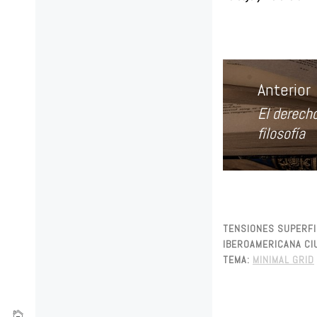
Navegación
de
Anterior
entradas
El derecho
Entrada
filosofía
anterior:
TENSIONES SUPERFIC
IBEROAMERICANA CIU
TEMA:
MINIMAL GRID