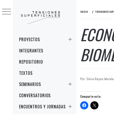
Ir
al
INICIO
TENSIONES SUP
contenido
ECONO
TENSIONES
ESTUDIOS CRÍTICOS DE LA IMAGEN Y
SUPERFICIALES
LA REPRESENTACIÓN
Menú
PROYECTOS
principal
BIOM
INTEGRANTES
REPOSITORIO
TEXTOS
Por: Silvia Reyes Moral
SEMINARIOS
CONVERSATORIOS
Comparte esto:
ENCUENTROS Y JORNADAS