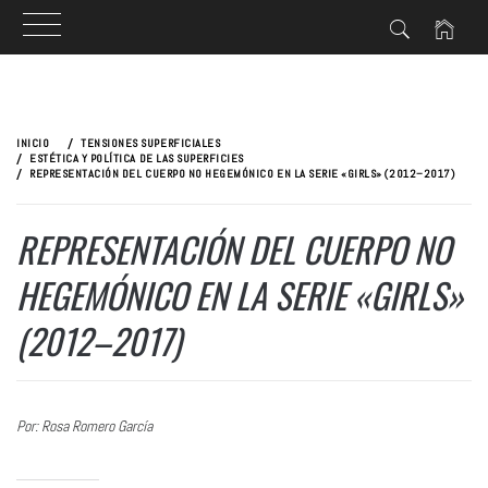
Ir
al
INICIO
TENSIONES SUPERFICIALES
contenido
ESTÉTICA Y POLÍTICA DE LAS SUPERFICIES
REPRESENTACIÓN DEL CUERPO NO HEGEMÓNICO EN LA SERIE «GIRLS» (2012–2017)
REPRESENTACIÓN DEL CUERPO NO
HEGEMÓNICO EN LA SERIE «GIRLS»
(2012–2017)
Por: Rosa Romero García