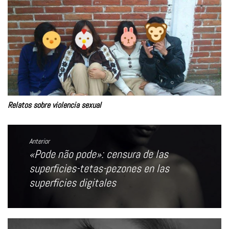
Relatos sobre violencia sexual
Navegación
de
Anterior
entradas
«Pode não pode»: censura de las
Entrada
anterior:
superficies-tetas-pezones en las
superficies digitales