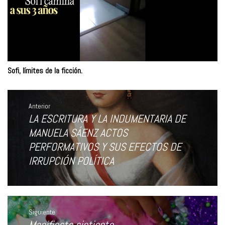
Sofi, límites de la ficción.
Navegación
de
Anterior
entradas
LA ESCRITURA Y LA INDUMENTARIA DE
Entrada
anterior:
MANUELA SÁENZ ACTOS
PERFORMATIVOS Y SUS EFECTOS DE
IRRUPCIÓN POLÍTICA
Siguiente
Manifiesto sintiente
Entrada