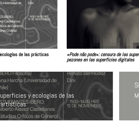
ecologías de las prácticas
«Pode não pode»: censura de las super
pezones en las superficies digitales
S
uperficies y ecologías de las
M
E
artísticas
s