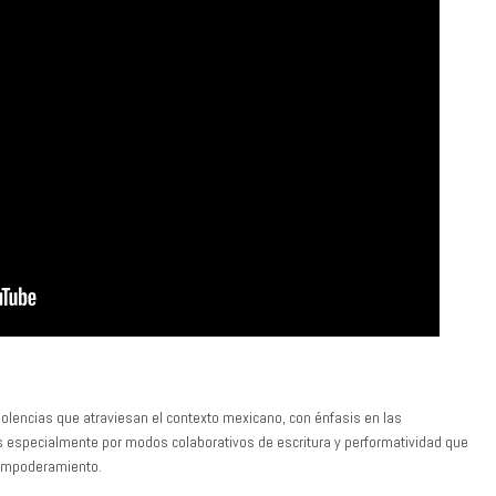
iolencias que atraviesan el contexto mexicano, con énfasis en las
s especialmente por modos colaborativos de escritura y performatividad que
e empoderamiento.