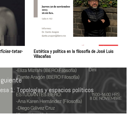
ficies-tetas-
Estética y política en la filosofía de José Luis
Villacañas
iguiente
esa 1: Topologías y espacios políticos
ntrada
iguiente: