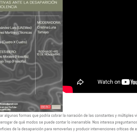
r algunas formas que podría cobrar la narración de las constantes y múltiples v
terrogar de qué modos se puede contar lo inenarrable. Nos interesa preguntarno
erficies de la desaparición para removerlas y producir intervenciones críticas d