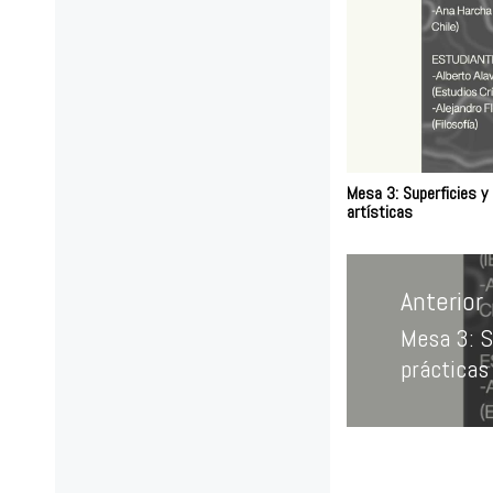
Mesa 3: Superficies y 
artísticas
Navegación
de
Anterior
entradas
Mesa 3: S
Entrada
prácticas 
anterior: