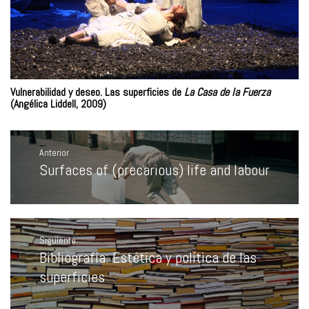
Vulnerabilidad y deseo. Las superficies de
La Casa de la Fuerza
(Angélica Liddell, 2009)
Navegación
de
Anterior
entradas
Surfaces of (precarious) life and labour
Entrada
anterior:
Siguiente
Bibliografía: Estética y política de las
Entrada
siguiente:
superficies