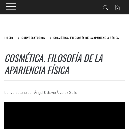
Ir
al
INICIO
CONVERSATORIOS
COSMÉTICA. FILOSOFÍA DE LA APARIENCIA FÍSICA
contenido
COSMÉTICA. FILOSOFÍA DE LA
APARIENCIA FÍSICA
Conversatorio con Ángel Octavio Álvarez Solís