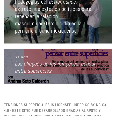
entradas
Pedagogías del
performance:
Entrada
anterior:
estrategias estético-políticas para
repensar la relación
masculinidad/feminicidio en la
periferia urbana mexiquense
Siguiente
Los pliegues de las imágenes, pensar
Entrada
siguiente:
entre superficies
TENSIONES SUPERFICIALES IS LICENSED UNDER CC BY-NC-SA
4.0 · ESTE SITIO FUE DESARROLLADO GRACIAS AL APOYO Y