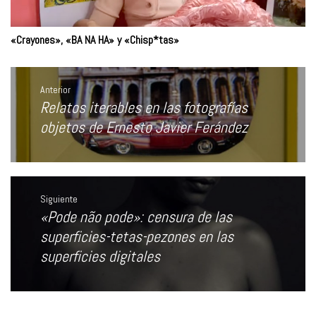
«Crayones», «BA NA HA» y «Chisp*tas»
Navegación
de
Anterior
entradas
Relatos iterables en las fotografías
Entrada
anterior:
objetos de Ernesto Javier Ferández
Siguiente
«Pode não pode»: censura de las
Entrada
siguiente:
superficies-tetas-pezones en las
superficies digitales