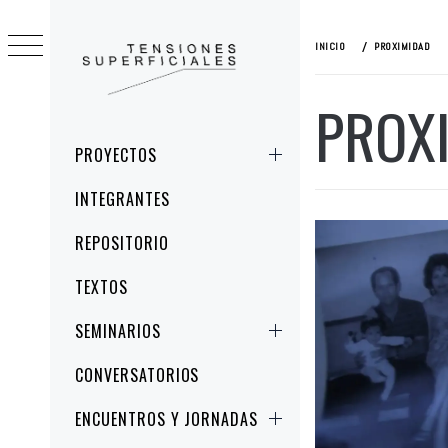
Ir
al
INICIO
PROXIMIDAD
contenido
PROX
TENSIONES
ESTUDIOS CRÍTICOS DE LA IMAGEN Y
SUPERFICIALES
LA REPRESENTACIÓN
Menú
PROYECTOS
principal
INTEGRANTES
REPOSITORIO
TEXTOS
SEMINARIOS
CONVERSATORIOS
ENCUENTROS Y JORNADAS