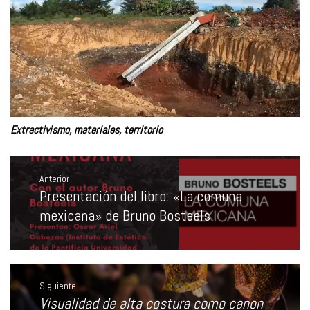
Extractivismo, materiales, territorio
Navegación
de
Anterior
entradas
Presentación del libro: «La comuna
Entrada
anterior:
mexicana» de Bruno Bosteels
Siguiente
Visualidad de alta costura como canon
Entrada