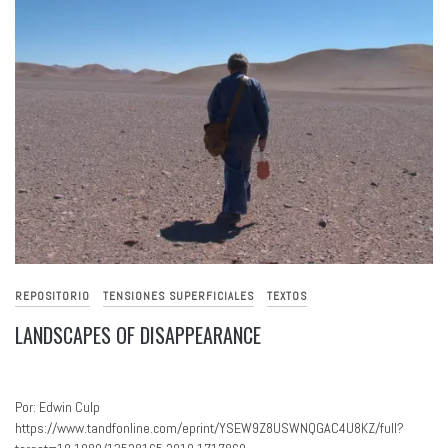
REPOSITORIO
TENSIONES SUPERFICIALES
TEXTOS
LANDSCAPES OF DISAPPEARANCE
Por: Edwin Culp
https://www.tandfonline.com/eprint/YSEW9Z8USWNQGAC4U8KZ/full?