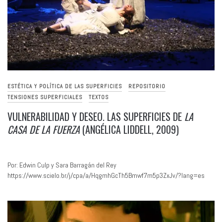
ESTÉTICA Y POLÍTICA DE LAS SUPERFICIES
REPOSITORIO
TENSIONES SUPERFICIALES
TEXTOS
VULNERABILIDAD Y DESEO. LAS SUPERFICIES DE
LA
CASA DE LA FUERZA
(ANGÉLICA LIDDELL, 2009)
Por: Edwin Culp y Sara Barragán del Rey
https://www.scielo.br/j/cpa/a/HqgmhGcTh5Bmwf7m5p3ZxJv/?lang=es