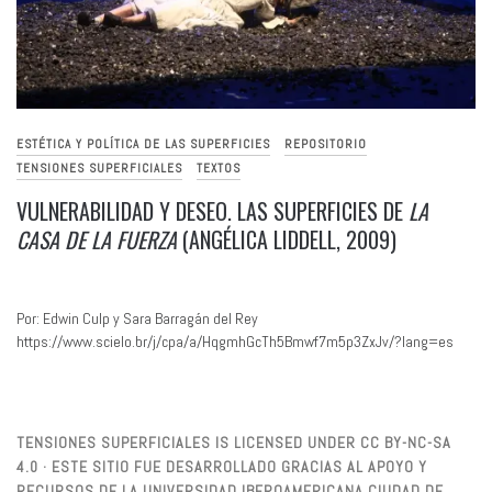
ESTÉTICA Y POLÍTICA DE LAS SUPERFICIES
REPOSITORIO
TENSIONES SUPERFICIALES
TEXTOS
VULNERABILIDAD Y DESEO. LAS SUPERFICIES DE
LA
CASA DE LA FUERZA
(ANGÉLICA LIDDELL, 2009)
Por: Edwin Culp y Sara Barragán del Rey
https://www.scielo.br/j/cpa/a/HqgmhGcTh5Bmwf7m5p3ZxJv/?lang=es
TENSIONES SUPERFICIALES IS LICENSED UNDER CC BY-NC-SA
4.0 · ESTE SITIO FUE DESARROLLADO GRACIAS AL APOYO Y
RECURSOS DE LA UNIVERSIDAD IBEROAMERICANA CIUDAD DE