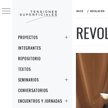
Ir
al
INICIO
REVOLUCIÓN
contenido
REVO
TENSIONES
ESTUDIOS CRÍTICOS DE LA IMAGEN Y
SUPERFICIALES
LA REPRESENTACIÓN
Menú
PROYECTOS
principal
INTEGRANTES
REPOSITORIO
TEXTOS
SEMINARIOS
CONVERSATORIOS
ENCUENTROS Y JORNADAS