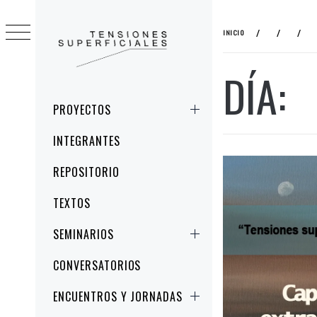
Ir
al
INICIO
contenido
DÍA:
TENSIONES
ESTUDIOS CRÍTICOS DE LA IMAGEN Y
SUPERFICIALES
LA REPRESENTACIÓN
Menú
PROYECTOS
principal
INTEGRANTES
REPOSITORIO
TEXTOS
SEMINARIOS
CONVERSATORIOS
ENCUENTROS Y JORNADAS