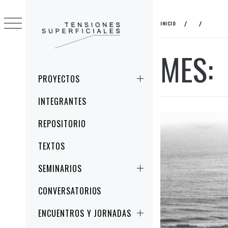
Ir
al
INICIO
contenido
MES:
TENSIONES
ESTUDIOS CRÍTICOS DE LA IMAGEN Y
SUPERFICIALES
LA REPRESENTACIÓN
Menú
PROYECTOS
principal
INTEGRANTES
REPOSITORIO
TEXTOS
SEMINARIOS
CONVERSATORIOS
ENCUENTROS Y JORNADAS